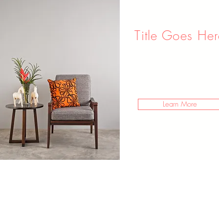
Title Goes He
I’m a paragraph. Double cli
me or click Edit Text. It's easy to 
your own.
Learn More