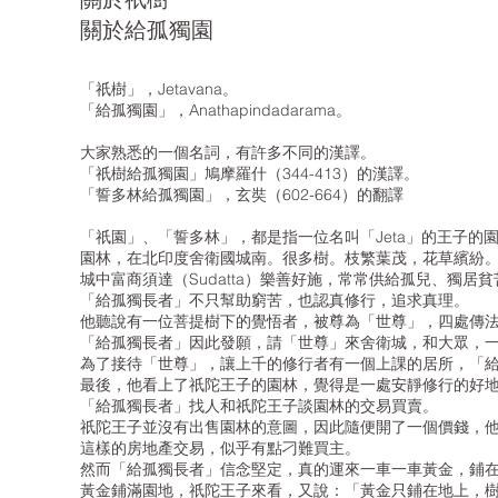
關於給孤獨園
「祇樹」，Jetavana。
「給孤獨園」，Anathapindadarama。
大家熟悉的一個名詞，有許多不同的漢譯。
「祇樹給孤獨園」鳩摩羅什（344-413）的漢譯。
「誓多林給孤獨園」，玄奘（602-664）的翻譯
「祇園」、「誓多林」，都是指一位名叫「Jeta」的王子的
園林，在北印度舍衛國城南。很多樹。枝繁葉茂，花草繽紛
城中富商須達（Sudatta）樂善好施，常常供給孤兒、獨
「給孤獨長者」不只幫助窮苦，也認真修行，追求真理。
他聽說有一位菩提樹下的覺悟者，被尊為「世尊」，四處傳
「給孤獨長者」因此發願，請「世尊」來舍衛城，和大眾，
為了接待「世尊」，讓上千的修行者有一個上課的居所，「
最後，他看上了祇陀王子的園林，覺得是一處安靜修行的好
「給孤獨長者」找人和祇陀王子談園林的交易買賣。
祇陀王子並沒有出售園林的意圖，因此隨便開了一個價錢，
這樣的房地產交易，似乎有點刁難買主。
然而「給孤獨長者」信念堅定，真的運來一車一車黃金，鋪
黃金鋪滿園地，祇陀王子來看，又說：「黃金只鋪在地上，