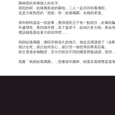
園林因此有兩個人的名字。
祇陀的樹，給孤獨長老的園地，二人一起共同供養佛陀。
這是大家熟悉的「祇樹」和「給孤獨園」名稱的來源。
我年輕時讀這一段故事，覺得祇陀王子有一點狡詐，好像欺
年歲增長，看到城市裡，為了蓋房子，砍掉許多大樹。黃金
應該鋪蓋護佑著大樹花草吧……
祇樹給孤獨園，佛陀停留很久的地方。祂在這裡講授了《金
探討生死，探討如何安心，探討另一個世界的華美莊嚴。
經文透過各種翻譯，至今仍然在不同的國度裡被讀誦，受持
我畫「衹樹給孤獨園」，想像當年園林，樹葉在風裡窸娑搖