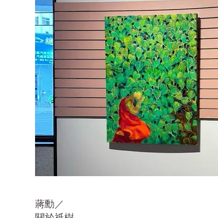
蔣勳／
關於祇樹